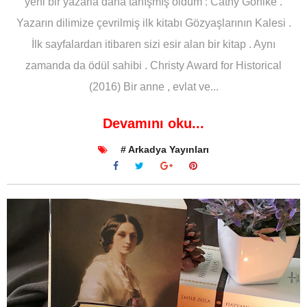
yeni bir yazarla daha tanışmış oldum : Cathy Gohlke .
Yazarın dilimize çevrilmiş ilk kitabı Gözyaşlarının Kalesi .
İlk sayfalardan itibaren sizi esir alan bir kitap . Aynı
zamanda da ödül sahibi . Christy Award for Historical
(2016) Bir anne , evlat ve...
Devamını oku...
# Arkadya Yayınları