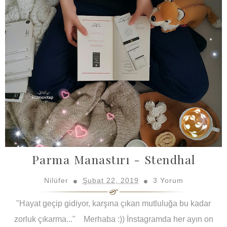
Parma Manastırı - Stendhal
Nilüfer
Şubat 22, 2019
3 Yorum
"Hayat geçip gidiyor, karşına çıkan mutluluğa bu kadar
zorluk çıkarma..." Merhaba :)) İnstagramda her ayın on