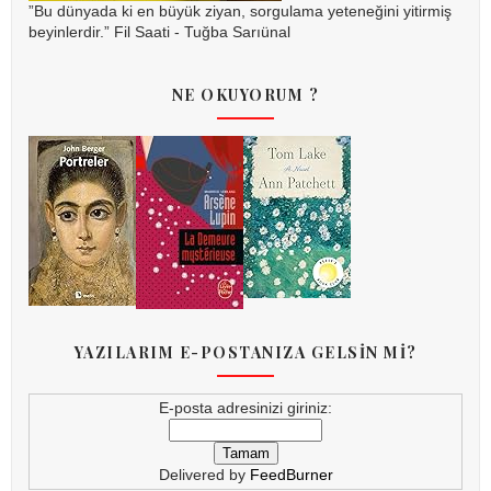
”Bu dünyada ki en büyük ziyan, sorgulama yeteneğini yitirmiş
beyinlerdir.” Fil Saati - Tuğba Sarıünal
NE OKUYORUM ?
YAZILARIM E-POSTANIZA GELSİN Mİ?
E-posta adresinizi giriniz:
Delivered by
FeedBurner