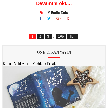
Devamını oku...
# Emile Zola
1
2
3
...
165
İleri
ÖNE ÇIKAN YAYIN
Kutup Yıldızı 1 - Mehtap Fırat